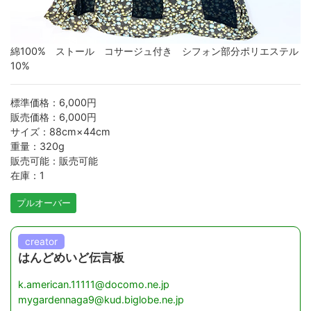
綿100% ストール コサージュ付き シフォン部分ポリエステル
10%
標準価格：6,000円
販売価格：6,000円
サイズ：88cm×44cm
重量：320g
販売可能：販売可能
在庫：1
プルオーバー
creator
はんどめいど伝言板
k.american.11111@docomo.ne.jp
mygardennaga9@kud.biglobe.ne.jp