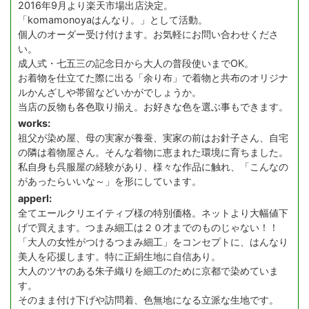
2016年9月より楽天市場出店決定。
「komamonoyaはんなり。」として活動。
個人のオーダー受け付けます。お気軽にお問い合わせくださ
い。
成人式・七五三の記念日から大人の普段使いまでOK。
お着物を仕立てた際に出る「余り布」で着物と共布のオリジナ
ルかんざしや帯留などいかがでしょうか。
当店の反物も各色取り揃え。お好きな色を選ぶ事もできます。
works:
祖父が染め屋、母の実家が養蚕、実家の前はお針子さん、自宅
の隣は着物屋さん。そんな着物に恵まれた環境に育ちました。
私自身も呉服屋の経験があり、様々な作品に触れ、「こんなの
があったらいいな～」を形にしています。
apperl:
全てエールクリエイティブ様の特別価格。ネットより大幅値下
げで買えます。つまみ細工は２０才までのものじゃない！！
「大人の女性がつけるつまみ細工」をコンセプトに、はんなり
美人を応援します。特に正絹生地に自信あり。
大人のツヤのある朱子織りを細工のために京都で染めていま
す。
そのまま付け下げや訪問着、色無地になる立派な生地です。