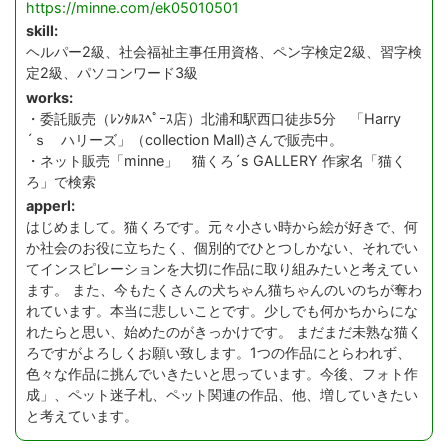
https://minne.com/ek05010501
skill:
ヘルパー2級、社会福祉主事任用資格、ペン字検定2級、習字検
定2級、パソコンワード3級
works:
・委託販売（ﾚﾝﾀﾙｽﾍﾟｰｽ店）北浦和駅西口徒歩5分 「Harry
´ｓ ハリーズ」（collection Mall)さんで販売中。
・ネット販売「minne」 猫くろ´s GALLERY 作家名「猫く
ろ」で検索
apperl:
はじめまして。猫くろです。元々小さい時から絵が好きで、何
か社会のお役に立ちたく、個別的でひとつしかない、それでい
てインスピレーションを大切に作品に取り組みたいと考えてい
ます。 また、今もたくさんの犬ちゃん猫ちゃんのいのちが奪わ
れています。本当に悲しいことです。少しでも何かちからにな
れたらと思い、始めたのがきっかけです。 まだまだ未熟な猫く
ろですがよろしくお願い致します。1つの作品にとらわれず、
色々な作品に挑んでいきたいと思っています。今後、フォト作
成」、ペット迷子札、ペット関連の作品、他、増していきたい
と考えています。