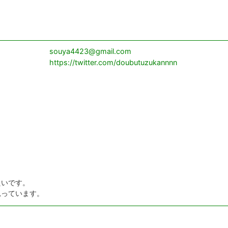
souya4423@gmail.com
https://twitter.com/doubutuzukannnn
。
たいです。
思っています。