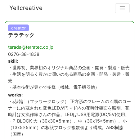
Yellcreative
creator
テラテック
terada@terratec.co.jp
0276-38-1838
skill:
・世界初、業界初のオリジナル商品の企画・開発・製造・販売
・生活を明るく豊かに潤いのある商品の企画・開発・製造・販
売
・基本技術が豊かで多様（機械、電子機器他）
works:
・花時計（フラワークロック） 正方形のフレームの４隅のコー
ナーに内蔵された変色LEDが円マド内の花時計盤面を照明。花
時計は女流作家さんの作品。LEDはUSB用電源(DC/5V)使用。
・P-BLOCK 大（30x30x5mm）、中（30x15x5mm）、小
（13x5x5mm）の板状ブロック複数個より構成。ABS樹脂
（国産）